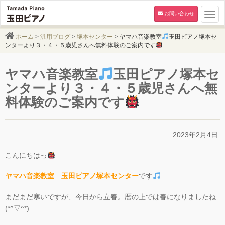
お問い合わせ
Togg
navi
ホーム
>
汎用ブログ
>
塚本センター
>
ヤマハ音楽教室
玉田ピアノ塚本セ
ンターより３・４・５歳児さんへ無料体験のご案内です
ヤマハ音楽教室
玉田ピアノ塚本セ
ンターより３・４・５歳児さんへ無
料体験のご案内です
2023年2月4日
こんにちはっ
ヤマハ音楽教室 玉田ピアノ塚本センター
です
まだまだ寒いですが、今日から立春。暦の上では春になりましたね
(*^▽^*)